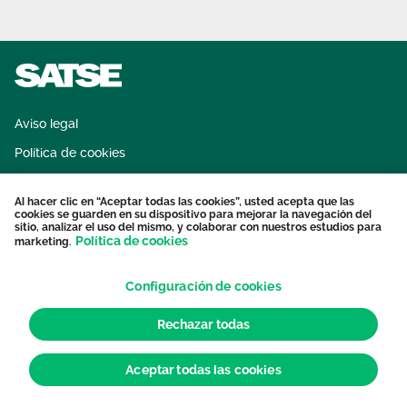
Aviso legal
Política de cookies
Sistema interno de información
Al hacer clic en “Aceptar todas las cookies”, usted acepta que las
Protección datos personales
cookies se guarden en su dispositivo para mejorar la navegación del
sitio, analizar el uso del mismo, y colaborar con nuestros estudios para
Contacto
Política de cookies
marketing.
Configuración de cookies
Rechazar todas
Aceptar todas las cookies
© 2026 Sindicato de Enfermería. Todos los derechos reservados.