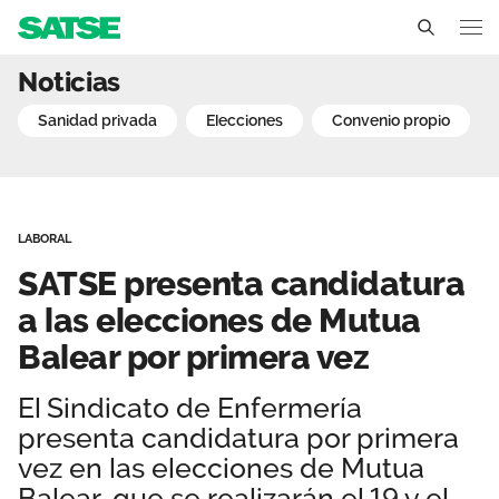
SATSE presenta candidatur
Noticias
Illes Balears
sanidad privada
elecciones
convenio propio
Conócenos
Un sindicato profesional e independiente
Nuestro trabajo
LABORAL
Delegados Sindicales
Ámbitos de negociación
Qué ofrecemos
SATSE presenta candidatura
Estructura organizativa
Secciones sindicales
a las elecciones de Mutua
Actualidad
Balear por primera vez
Transparencia
Servicios
Temas
Contáctanos
El Sindicato de Enfermería
Ventajas
Noticias
presenta candidatura por primera
vez en las elecciones de Mutua
Sala de prensa
Balear, que se realizarán el 19 y el