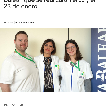
23 de enero.
Área privada
Documentos
Publicaciones
Únete
11.01.24
|
ILLES BALEARS
Vídeos
CIDEFIB
Campañas