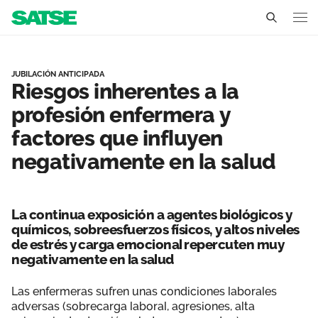
Riesgos inherentes a la p
Illes Balears
JUBILACIÓN ANTICIPADA
Riesgos inherentes a la
Conócenos
profesión enfermera y
Un sindicato profesional e independiente
Nuestro trabajo
factores que influyen
negativamente en la salud
Delegados Sindicales
Ámbitos de negociación
Qué ofrecemos
Estructura organizativa
Secciones sindicales
Actualidad
La continua exposición a agentes biológicos y
Transparencia
químicos, sobreesfuerzos físicos, y altos niveles
Servicios
Temas
Contáctanos
de estrés y carga emocional repercuten muy
negativamente en la salud
Ventajas
Noticias
Las enfermeras sufren unas condiciones laborales
Sala de prensa
adversas (sobrecarga laboral, agresiones, alta