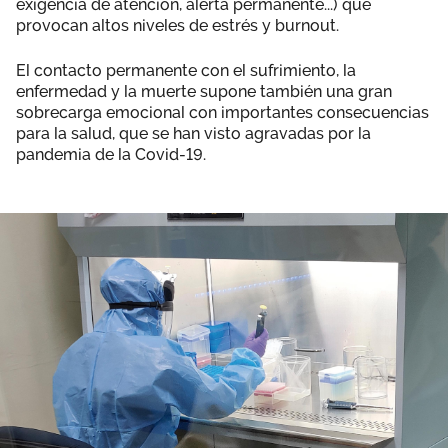
exigencia de atención, alerta permanente...) que
Área privada
Documentos
provocan altos niveles de estrés y burnout.
Publicaciones
El contacto permanente con el sufrimiento, la
Únete
enfermedad y la muerte supone también una gran
sobrecarga emocional con importantes consecuencias
Vídeos
para la salud, que se han visto agravadas por la
pandemia de la Covid-19.
CIDEFIB
Campañas