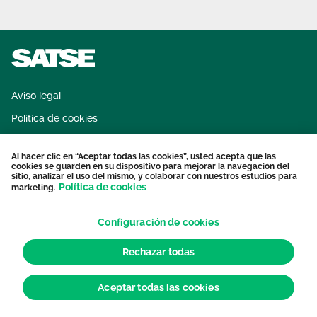
Aviso legal
Política de cookies
Sistema interno de información
Al hacer clic en “Aceptar todas las cookies”, usted acepta que las
Protección datos personales
cookies se guarden en su dispositivo para mejorar la navegación del
sitio, analizar el uso del mismo, y colaborar con nuestros estudios para
Contacto
Política de cookies
marketing.
Configuración de cookies
Rechazar todas
Aceptar todas las cookies
© 2026 Sindicato de Enfermería. Todos los derechos reservados.