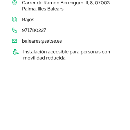
Carrer de Ramon Berenguer III, 8, 07003
Área privada
Documentos
Palma, Illes Balears
Bajos
Publicaciones
Únete
971780227
Vídeos
baleares@satse.es
CIDEFIB
Instalación accesible para personas con
movilidad reducida
Campañas