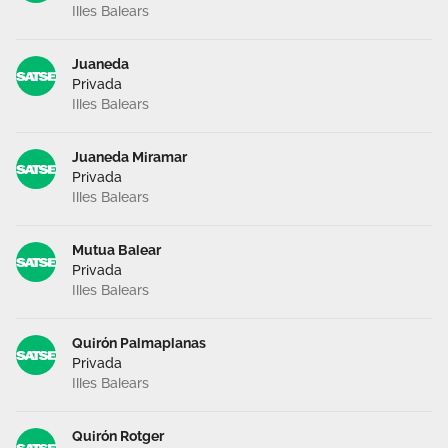
Illes Balears
Área privada
Documentos
Juaneda
Publicaciones
Únete
Privada
Illes Balears
Vídeos
Juaneda Miramar
CIDEFIB
Privada
Illes Balears
Campañas
Mutua Balear
Privada
Illes Balears
Quirón Palmaplanas
Privada
Illes Balears
Quirón Rotger