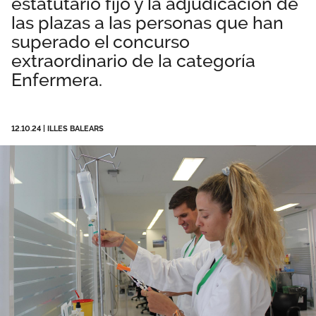
estatutario fijo y la adjudicación de
Área privada
Documentos
las plazas a las personas que han
superado el concurso
Publicaciones
extraordinario de la categoría
Únete
Enfermera.
Vídeos
CIDEFIB
12.10.24
|
ILLES BALEARS
Campañas