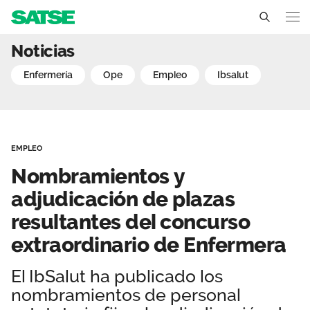
Nombramientos y adjudica
Noticias
Illes Balears
enfermería
ope
empleo
ibsalut
Conócenos
Un sindicato profesional e independiente
Nuestro trabajo
EMPLEO
Delegados Sindicales
Ámbitos de negociación
Qué ofrecemos
Nombramientos y
Estructura organizativa
Secciones sindicales
adjudicación de plazas
Actualidad
resultantes del concurso
Transparencia
Servicios
Temas
Contáctanos
extraordinario de Enfermera
Ventajas
Noticias
El IbSalut ha publicado los
nombramientos de personal
Sala de prensa