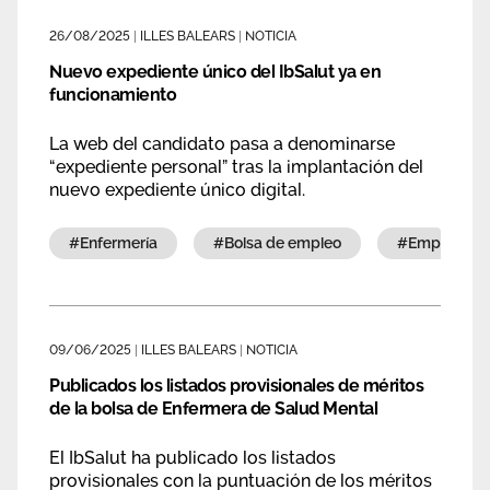
Área privada
Documentos
26/08/2025
|
ILLES BALEARS
|
NOTICIA
Nuevo expediente único del IbSalut ya en
Publicaciones
Únete
funcionamiento
Vídeos
La web del candidato pasa a denominarse
“expediente personal” tras la implantación del
CIDEFIB
nuevo expediente único digital.
Campañas
#enfermería
#bolsa de empleo
#empleo
09/06/2025
|
ILLES BALEARS
|
NOTICIA
Publicados los listados provisionales de méritos
de la bolsa de Enfermera de Salud Mental
El IbSalut ha publicado los listados
provisionales con la puntuación de los méritos