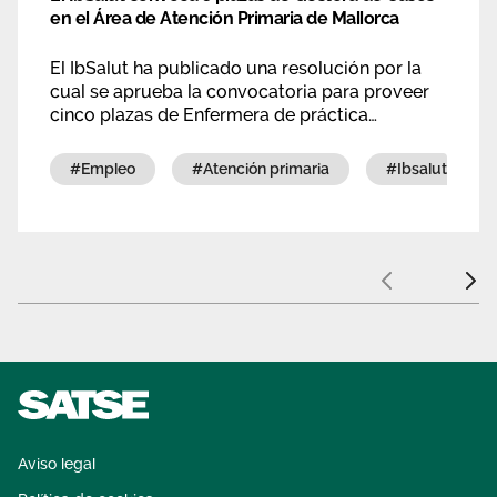
en el Área de Atención Primaria de Mallorca
El IbSalut ha publicado una resolución por la
cual se aprueba la convocatoria para proveer
cinco plazas de Enfermera de práctica
avanzada en gestión de casos en la Gerencia de
Atención Primaria de Mallorca.
#empleo
#atención primaria
#ibsalut
Anterior
Sigui
Aviso legal