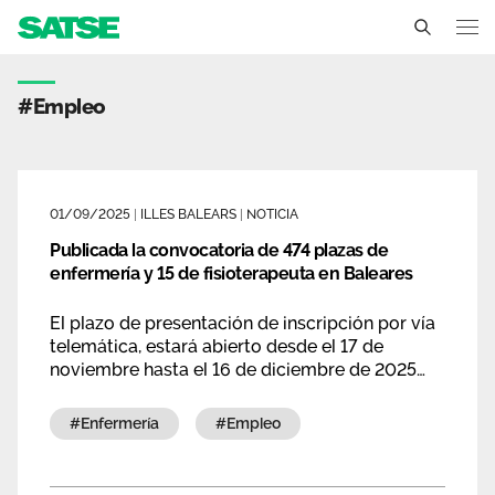
Etiqueta - Illes Balears
Illes Balears
#empleo
Conócenos
Un sindicato profesional e independiente
Nuestro trabajo
01/09/2025
|
ILLES BALEARS
|
NOTICIA
Delegados Sindicales
Publicada la convocatoria de 474 plazas de
Ámbitos de negociación
Qué ofrecemos
enfermería y 15 de fisioterapeuta en Baleares
Estructura organizativa
Secciones sindicales
Actualidad
El plazo de presentación de inscripción por vía
Transparencia
telemática, estará abierto desde el 17 de
Servicios
Temas
noviembre hasta el 16 de diciembre de 2025
Contáctanos
ambos inlcuidos.
Ventajas
Noticias
#enfermería
#empleo
Sala de prensa