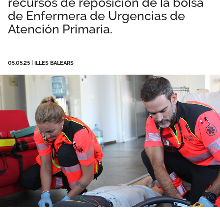
recursos de reposición de la bolsa
Área privada
Documentos
de Enfermera de Urgencias de
Atención Primaria.
Publicaciones
Únete
Vídeos
05.05.25
|
ILLES BALEARS
CIDEFIB
Campañas