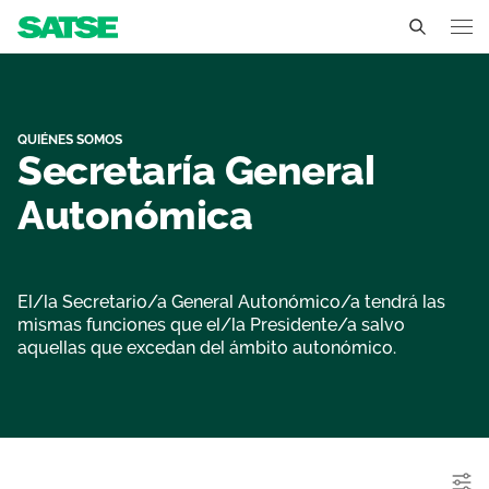
Organigrama - Illes Balea
Illes Balears
Conócenos
QUIÉNES SOMOS
Secretaría General
Un sindicato profesional e independiente
Nuestro trabajo
Autonómica
Delegados Sindicales
Ámbitos de negociación
Qué ofrecemos
Estructura organizativa
Secciones sindicales
El/la Secretario/a General Autonómico/a tendrá las
Actualidad
mismas funciones que el/la Presidente/a salvo
Transparencia
aquellas que excedan del ámbito autonómico.
Servicios
Temas
Contáctanos
Ventajas
Noticias
Sala de prensa